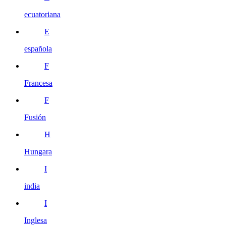
ecuatoriana
E
española
F
Francesa
F
Fusión
H
Hungara
I
india
I
Inglesa