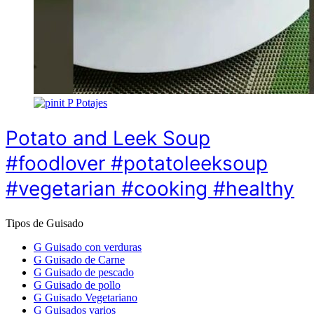
P
Potajes
Potato and Leek Soup
#foodlover #potatoleeksoup
#vegetarian #cooking #healthy
Tipos de Guisado
G
Guisado con verduras
G
Guisado de Carne
G
Guisado de pescado
G
Guisado de pollo
G
Guisado Vegetariano
G
Guisados varios