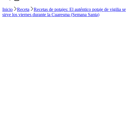
Inicio
Receta
Recetas de potajes: El auténtico potaje de vigilia se
sirve los viernes durante la Cuaresma (Semana Santa)