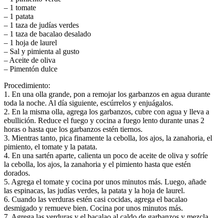
– 1 tomate
– 1 patata
– 1 taza de judías verdes
– 1 taza de bacalao desalado
– 1 hoja de laurel
– Sal y pimienta al gusto
– Aceite de oliva
– Pimentón dulce
Procedimiento:
1. En una olla grande, pon a remojar los garbanzos en agua durante
toda la noche. Al día siguiente, escúrrelos y enjuágalos.
2. En la misma olla, agrega los garbanzos, cubre con agua y lleva a
ebullición. Reduce el fuego y cocina a fuego lento durante unas 2
horas o hasta que los garbanzos estén tiernos.
3. Mientras tanto, pica finamente la cebolla, los ajos, la zanahoria, el
pimiento, el tomate y la patata.
4. En una sartén aparte, calienta un poco de aceite de oliva y sofríe
la cebolla, los ajos, la zanahoria y el pimiento hasta que estén
dorados.
5. Agrega el tomate y cocina por unos minutos más. Luego, añade
las espinacas, las judías verdes, la patata y la hoja de laurel.
6. Cuando las verduras estén casi cocidas, agrega el bacalao
desmigado y remueve bien. Cocina por unos minutos más.
7. Agrega las verduras y el bacalao al caldo de garbanzos y mezcla