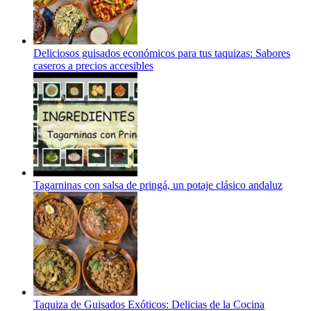
Deliciosos guisados económicos para tus taquizas: Sabores
caseros a precios accesibles
Tagarninas con salsa de pringá, un potaje clásico andaluz
Taquiza de Guisados Exóticos: Delicias de la Cocina