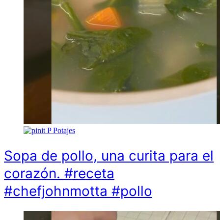
P
Potajes
Sopa de pollo, una curita para el
corazón. #receta
#chefjohnmotta #pollo