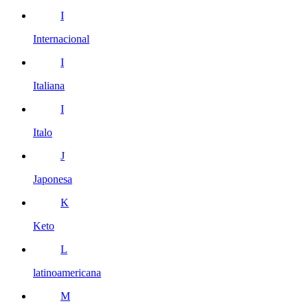
I
Internacional
I
Italiana
I
Italo
J
Japonesa
K
Keto
L
latinoamericana
M