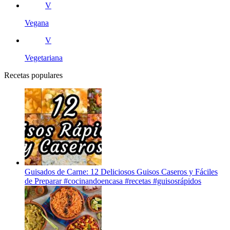
V
Vegana
V
Vegetariana
Recetas populares
Guisados de Carne: 12 Deliciosos Guisos Caseros y Fáciles
de Preparar #cocinandoencasa #recetas #guisosrápidos