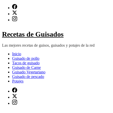
Saltar
al
contenido
(presiona
Intro)
Recetas de Guisados
Las mejores recetas de guisos, guisados y potajes de la red
Inicio
Guisado de pollo
Tacos de guisado
Guisado de Carne
Guisado Vegetariano
Guisado de pescado
Potajes