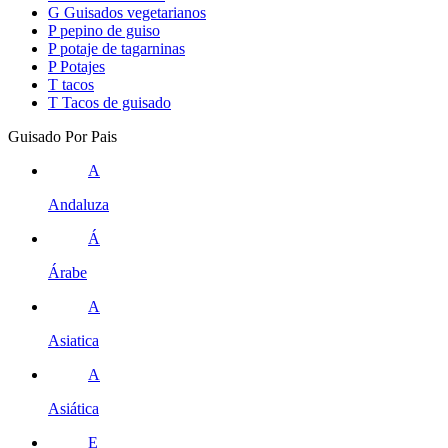
G
Guisados vegetarianos
P
pepino de guiso
P
potaje de tagarninas
P
Potajes
T
tacos
T
Tacos de guisado
Guisado Por Pais
A
Andaluza
Á
Árabe
A
Asiatica
A
Asiática
E