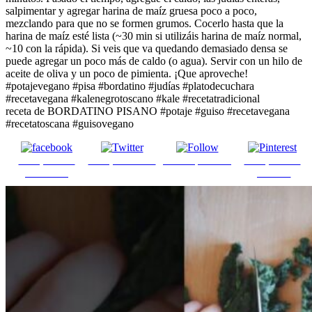
salpimentar y agregar harina de maíz gruesa poco a poco,
mezclando para que no se formen grumos. Cocerlo hasta que la
harina de maíz esté lista (~30 min si utilizáis harina de maíz normal,
~10 con la rápida). Si veis que va quedando demasiado densa se
puede agregar un poco más de caldo (o agua). Servir con un hilo de
aceite de oliva y un poco de pimienta. ¡Que aproveche!
#potajevegano #pisa #bordatino #judías #platodecuchara
#recetavegana #kalenegrotoscano #kale #recetatradicional
receta de BORDATINO PISANO #potaje #guiso #recetavegana
#recetatoscana #guisovegano
Comparte en
Comparte en X
Enviar por mail
Comparte en
Facebook
pinterest