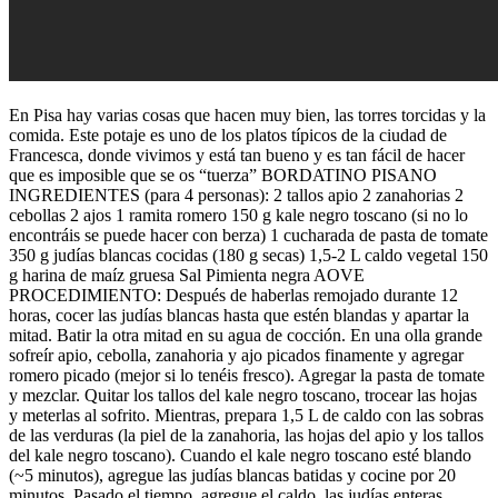
En Pisa hay varias cosas que hacen muy bien, las torres torcidas y la
comida. Este potaje es uno de los platos típicos de la ciudad de
Francesca, donde vivimos y está tan bueno y es tan fácil de hacer
que es imposible que se os “tuerza” BORDATINO PISANO
INGREDIENTES (para 4 personas): 2 tallos apio 2 zanahorias 2
cebollas 2 ajos 1 ramita romero 150 g kale negro toscano (si no lo
encontráis se puede hacer con berza) 1 cucharada de pasta de tomate
350 g judías blancas cocidas (180 g secas) 1,5-2 L caldo vegetal 150
g harina de maíz gruesa Sal Pimienta negra AOVE
PROCEDIMIENTO: Después de haberlas remojado durante 12
horas, cocer las judías blancas hasta que estén blandas y apartar la
mitad. Batir la otra mitad en su agua de cocción. En una olla grande
sofreír apio, cebolla, zanahoria y ajo picados finamente y agregar
romero picado (mejor si lo tenéis fresco). Agregar la pasta de tomate
y mezclar. Quitar los tallos del kale negro toscano, trocear las hojas
y meterlas al sofrito. Mientras, prepara 1,5 L de caldo con las sobras
de las verduras (la piel de la zanahoria, las hojas del apio y los tallos
del kale negro toscano). Cuando el kale negro toscano esté blando
(~5 minutos), agregue las judías blancas batidas y cocine por 20
minutos. Pasado el tiempo, agregue el caldo, las judías enteras,