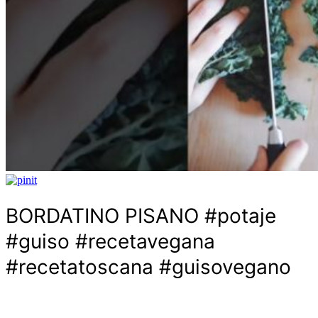
BORDATINO PISANO #potaje
#guiso #recetavegana
#recetatoscana #guisovegano