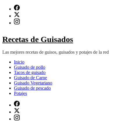
Saltar
al
contenido
(presiona
Intro)
Recetas de Guisados
Las mejores recetas de guisos, guisados y potajes de la red
Inicio
Guisado de pollo
Tacos de guisado
Guisado de Carne
Guisado Vegetariano
Guisado de pescado
Potajes