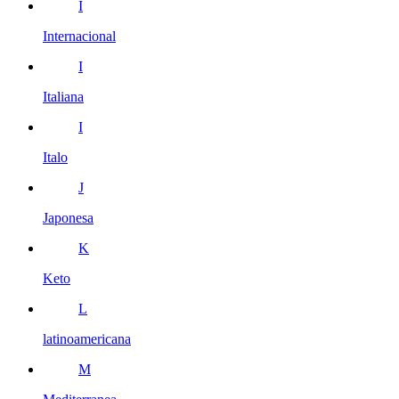
I
Internacional
I
Italiana
I
Italo
J
Japonesa
K
Keto
L
latinoamericana
M