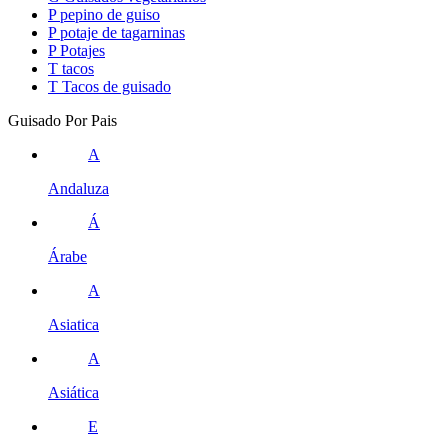
P
pepino de guiso
P
potaje de tagarninas
P
Potajes
T
tacos
T
Tacos de guisado
Guisado Por Pais
A
Andaluza
Á
Árabe
A
Asiatica
A
Asiática
E