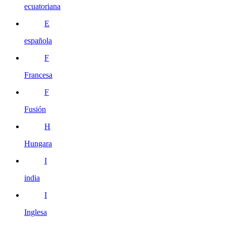
ecuatoriana
E
española
F
Francesa
F
Fusión
H
Hungara
I
india
I
Inglesa