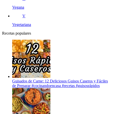
Vegana
V
Vegetariana
Recetas populares
Guisados de Carne: 12 Deliciosos Guisos Caseros y Fáciles
de Preparar #cocinandoencasa #recetas #guisosrápidos