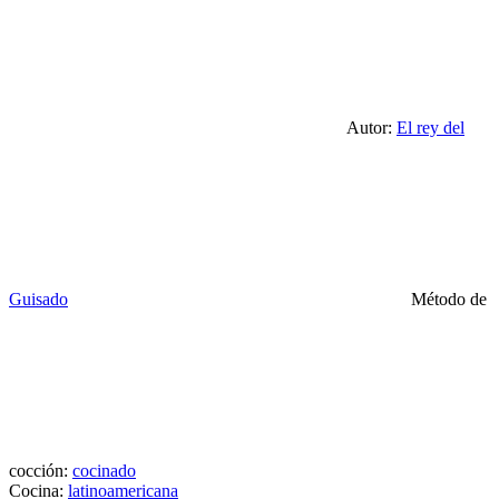
Autor:
El rey del
Guisado
Método de
cocción:
cocinado
Cocina:
latinoamericana