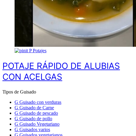
P
Potajes
POTAJE RÁPIDO DE ALUBIAS
CON ACELGAS
Tipos de Guisado
G
Guisado con verduras
G
Guisado de Carne
G
Guisado de pescado
G
Guisado de pollo
G
Guisado Vegetariano
G
Guisados varios
G
Guisados vegetarianos