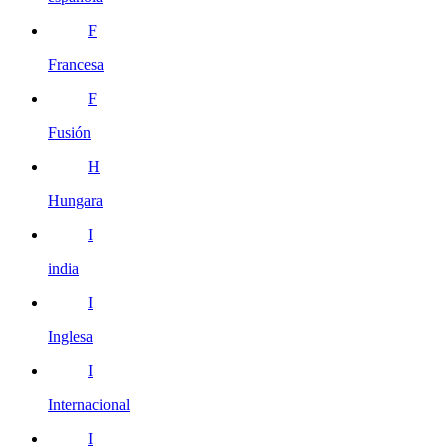
F
Francesa
F
Fusión
H
Hungara
I
india
I
Inglesa
I
Internacional
I