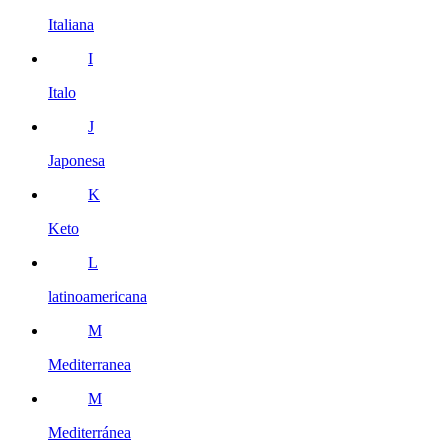
Italiana
I
Italo
J
Japonesa
K
Keto
L
latinoamericana
M
Mediterranea
M
Mediterránea