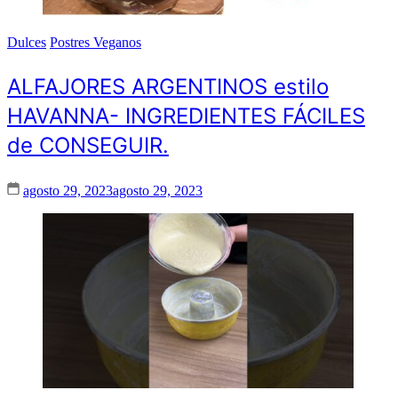
Dulces
Postres Veganos
ALFAJORES ARGENTINOS estilo
HAVANNA- INGREDIENTES FÁCILES
de CONSEGUIR.
agosto 29, 2023
agosto 29, 2023