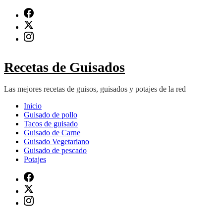
Saltar
al
contenido
(presiona
Intro)
Recetas de Guisados
Las mejores recetas de guisos, guisados y potajes de la red
Inicio
Guisado de pollo
Tacos de guisado
Guisado de Carne
Guisado Vegetariano
Guisado de pescado
Potajes