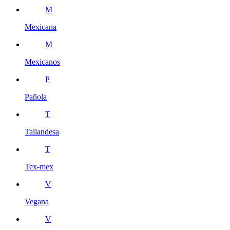
M
Mexicana
M
Mexicanos
P
Pañola
T
Tailandesa
T
Tex-mex
V
Vegana
V