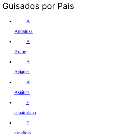
Guisados por Pais
A
Andaluza
Á
Árabe
A
Asiatica
A
Asiática
E
ecuatoriana
E
española