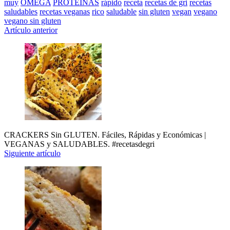
muy
OMEGA
PROTEINAS
rápido
receta
recetas de gri
recetas
saludables
recetas veganas
rico
saludable
sin gluten
vegan
vegano
vegano sin gluten
Navegación
Artículo anterior
de
entradas
CRACKERS Sin GLUTEN. Fáciles, Rápidas y Económicas |
VEGANAS y SALUDABLES. #recetasdegri
Siguiente artículo