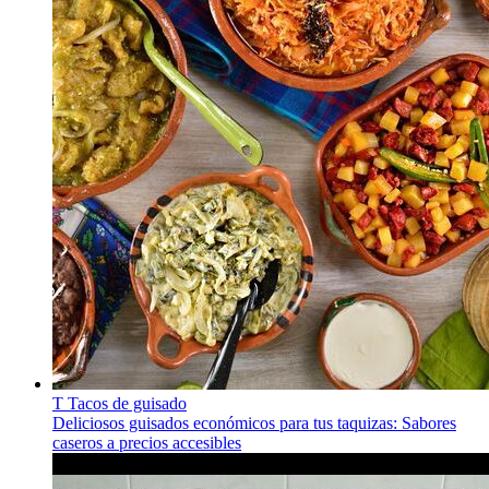
T
Tacos de guisado
Deliciosos guisados económicos para tus taquizas: Sabores
caseros a precios accesibles