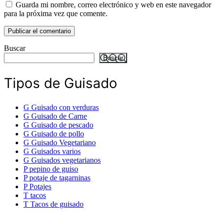
Guarda mi nombre, correo electrónico y web en este navegador
para la próxima vez que comente.
Buscar
Buscar
Tipos de Guisado
G
Guisado con verduras
G
Guisado de Carne
G
Guisado de pescado
G
Guisado de pollo
G
Guisado Vegetariano
G
Guisados varios
G
Guisados vegetarianos
P
pepino de guiso
P
potaje de tagarninas
P
Potajes
T
tacos
T
Tacos de guisado