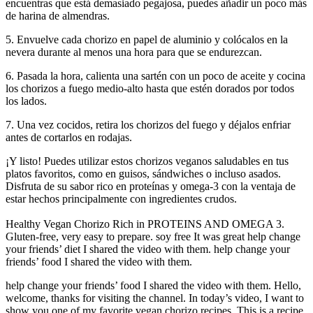
encuentras que está demasiado pegajosa, puedes añadir un poco más
de harina de almendras.
5. Envuelve cada chorizo en papel de aluminio y colócalos en la
nevera durante al menos una hora para que se endurezcan.
6. Pasada la hora, calienta una sartén con un poco de aceite y cocina
los chorizos a fuego medio-alto hasta que estén dorados por todos
los lados.
7. Una vez cocidos, retira los chorizos del fuego y déjalos enfriar
antes de cortarlos en rodajas.
¡Y listo! Puedes utilizar estos chorizos veganos saludables en tus
platos favoritos, como en guisos, sándwiches o incluso asados.
Disfruta de su sabor rico en proteínas y omega-3 con la ventaja de
estar hechos principalmente con ingredientes crudos.
Healthy Vegan Chorizo ​​Rich in PROTEINS AND OMEGA 3.
Gluten-free, very easy to prepare. soy free It was great help change
your friends’ diet I shared the video with them. help change your
friends’ food I shared the video with them.
help change your friends’ food I shared the video with them. Hello,
welcome, thanks for visiting the channel. In today’s video, I want to
show you one of my favorite vegan chorizo ​​recipes. This is a recipe