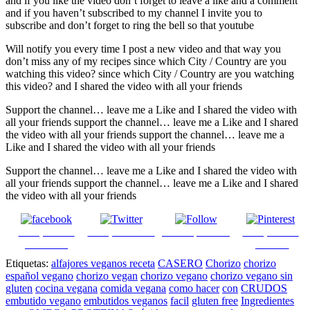
and if you like the video don’t forget to leave a like and a comment
and if you haven’t subscribed to my channel I invite you to
subscribe and don’t forget to ring the bell so that youtube
Will notify you every time I post a new video and that way you
don’t miss any of my recipes since which City / Country are you
watching this video? since which City / Country are you watching
this video? and I shared the video with all your friends
Support the channel… leave me a Like and I shared the video with
all your friends support the channel… leave me a Like and I shared
the video with all your friends support the channel… leave me a
Like and I shared the video with all your friends
Support the channel… leave me a Like and I shared the video with
all your friends support the channel… leave me a Like and I shared
the video with all your friends
Comparte en
Comparte en X
Enviar por mail
Comparte en
Facebook
pinterest
Etiquetas:
alfajores veganos receta
CASERO
Chorizo
chorizo
español vegano
chorizo vegan
chorizo vegano
chorizo vegano sin
gluten
cocina vegana
comida vegana
como hacer
con
CRUDOS
embutido vegano
embutidos veganos
facil
gluten free
Ingredientes