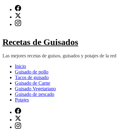
Saltar
al
contenido
(presiona
Intro)
Recetas de Guisados
Las mejores recetas de guisos, guisados y potajes de la red
Inicio
Guisado de pollo
Tacos de guisado
Guisado de Carne
Guisado Vegetariano
Guisado de pescado
Potajes